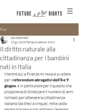
Post
davideberselli
19 giu 2025
Tempo di lettura: 3 min
Il diritto naturale alla
cittadinanza per i bambini
nati in Italia
Mentre qui a Firenze mi recavo a votare 
per i 
referendum abrogativi dell’8 e 9 
giugno
, e in particolare per il quesito che 
proponeva di dimezzare il numero di anni 
richiesti per ottenere la cittadinanza 
italiana (da dieci a cinque), nella calda 
serata toscana e con addosso l’energia 