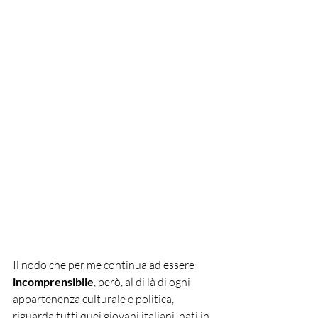
Il nodo che per me continua ad essere 
incomprensibile
, però, al di là di ogni 
appartenenza culturale e politica, 
riguarda tutti quei giovani italiani, nati in 