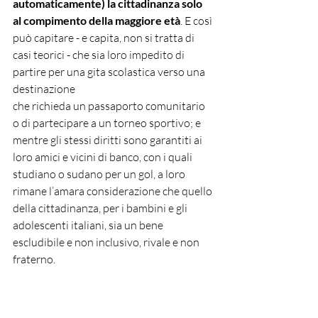
automaticamente) la cittadinanza solo 
al compimento della maggiore età
. E così 
può capitare - e capita, non si tratta di 
casi teorici - che sia loro impedito di 
partire per una gita scolastica verso una 
destinazione
che richieda un passaporto comunitario 
o di partecipare a un torneo sportivo; e 
mentre gli stessi diritti sono garantiti ai 
loro amici e vicini di banco, con i quali 
studiano o sudano per un gol, a loro 
rimane l’amara considerazione che quello 
della cittadinanza, per i bambini e gli 
adolescenti italiani, sia un bene 
escludibile e non inclusivo, rivale e non 
fraterno.
Il referendum non ha purtroppo avuto 
successo, ma 
i tempi sono oramai maturi 