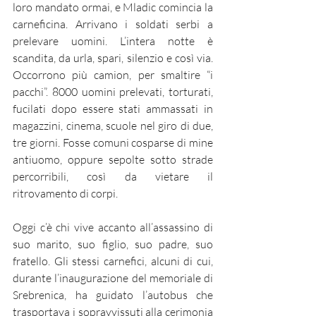
loro mandato ormai, e Mladic comincia la 
carneficina. Arrivano i soldati serbi a 
prelevare uomini. L’intera notte è 
scandita, da urla, spari, silenzio e così via. 
Occorrono più camion, per smaltire “i 
pacchi”. 8000 uomini prelevati, torturati, 
fucilati dopo essere stati ammassati in 
magazzini, cinema, scuole nel giro di due, 
tre giorni. Fosse comuni cosparse di mine 
antiuomo, oppure sepolte sotto strade 
percorribili, così da vietare il 
ritrovamento di corpi.
Oggi c’è chi vive accanto all’assassino di 
suo marito, suo figlio, suo padre, suo 
fratello. Gli stessi carnefici, alcuni di cui, 
durante l’inaugurazione del memoriale di 
Srebrenica, ha guidato l’autobus che 
trasportava i sopravvissuti alla cerimonia 